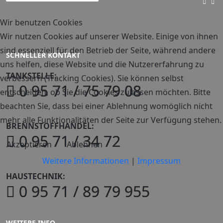
Wir benutzen Cookies
Wir nutzen Cookies auf unserer Website. Einige von ihnen
sind essenziell für den Betrieb der Seite, während andere
SCHNELLER KONTAKT
uns helfen, diese Website und die Nutzererfahrung zu
TANKSTELLE:
verbessern (Tracking Cookies). Sie können selbst
0 95 71 / 75 79 08
entscheiden, ob Sie die Cookies zulassen möchten. Bitte
beachten Sie, dass bei einer Ablehnung womöglich nicht
mehr alle Funktionalitäten der Seite zur Verfügung stehen.
BRENNSTOFFHANDEL:
0 95 71 / 34 72
Akzeptieren
Ablehnen
Weitere Informationen
|
Impressum
HAUSTECHNIK:
0 95 71 / 89 79 955
WEITERE INFO