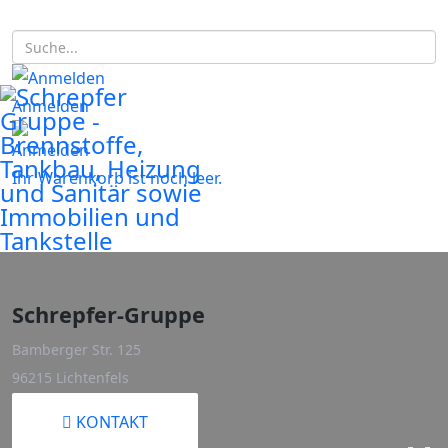
Anmelden
Ihr Warenkorb ist noch leer.
Schrepfer-Gruppe
Bamberger Str. 125
96215 Lichtenfels
KONTAKT