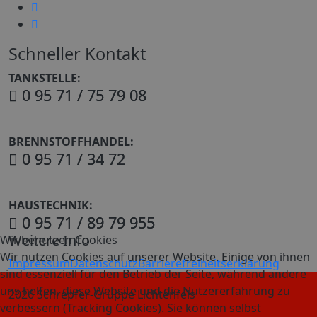
Schneller Kontakt
TANKSTELLE:
0 95 71 / 75 79 08
BRENNSTOFFHANDEL:
0 95 71 / 34 72
HAUSTECHNIK:
0 95 71 / 89 79 955
Weitere Info
Wir benutzen Cookies
Wir nutzen Cookies auf unserer Website. Einige von ihnen
Impressum
Datenschutz
Barrierefreiheitserklärung
sind essenziell für den Betrieb der Seite, während andere
uns helfen, diese Website und die Nutzererfahrung zu
2026 Schrepfer-Gruppe Lichtenfels
verbessern (Tracking Cookies). Sie können selbst