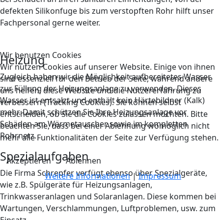
defekten Silikonfuge bis zum verstopften Rohr hilft unser
Fachpersonal gerne weiter.
Wir benutzen Cookies
Heizung
Wir nutzen Cookies auf unserer Website. Einige von ihnen
Zugleich haben wir die Möglichkeit aufbereitetes Wasser
sind essenziell für den Betrieb der Seite, während andere
zur Füllung der Heizungsanlage zu verwenden. Dieses
uns helfen, diese Website und die Nutzererfahrung zu
Wasser ist entsalzt und enthält kein Härtebildner (Kalk)
verbessern (Tracking Cookies). Sie können selbst
mehr. Damit schützen Sie Ihre Heizungsanlage vor
entscheiden, ob Sie die Cookies zulassen möchten. Bitte
Schäden am Wärmetauscher sowie im kompletten
beachten Sie, dass bei einer Ablehnung womöglich nicht
Rohrnetz.
mehr alle Funktionalitäten der Seite zur Verfügung stehen.
Spezialaufgaben
Akzeptieren
Ablehnen
Die Firma Schrepfer verfügt ebenso über Spezialgeräte,
Weitere Informationen
|
Impressum
wie z.B. Spülgeräte für Heizungsanlagen,
Trinkwasseranlagen und Solaranlagen. Diese kommen bei
Wartungen, Verschlammungen, Luftproblemen, usw. zum