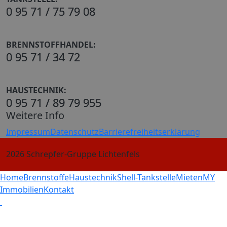
0 95 71 / 75 79 08
BRENNSTOFFHANDEL:
0 95 71 / 34 72
HAUSTECHNIK:
0 95 71 / 89 79 955
Weitere Info
Impressum
Datenschutz
Barrierefreiheitserklärung
2026 Schrepfer-Gruppe Lichtenfels
Home
Brennstoffe
Haustechnik
Shell-Tankstelle
Mieten
MY
Immobilien
Kontakt